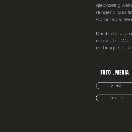
gleichzeitig wei
dringend qualifi
Commerce, Beaut
Durch die digit
unbesetzt. Wer 
mitbringt, hat s
FOTO . MEDIA
XING
INDEED