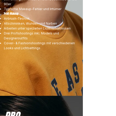
90er
Typische Makeup-Fehler und Irrtümer
Profi-Makeup
Airbrush-Technik
Altschminken, Wunden und Narben
Arbeiten unter speziellen Lichtverhältnissen
Drei Profishootings inkl. Models und
Designeroutfits
Cover- & Fashionshootings mit verschiedenen
Looks und Lichtsettings