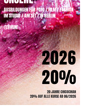
AUSBILDUNGEN FÜR FOTO / FILM / FASHION
IM STUDIO / AM SET / IN BERLIN
TERMINE
2026
2026
20%
20%
20 JAHRE CHICOCIHAN
20% AUF ALLE KURSE AB 06/2026