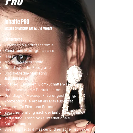
PRO
Inhalte PRO
MASTER OF MAKEUP ART (c) / 6 MONATE
Fachbereiche
Zeichnen & Portraitanatomie
Kunst- und Modegeschichte
Hairstyling
Makeup & Maskenbild
Grundlagen der Fotografie
Social-Media-Marketing
Ausbildungsablauf
Einstieg: Zeichnen, Licht-Schatten-Technik,
dreidimensionale Portraitanatomie
Grundlagen: Makeup, Frisurengestaltung,
konzeptionelle Arbeit als Makeup Artist
Frisuren für Film- und Fotoset
Zwischenprüfung nach der Einführungsphase
Vertiefung: Trendlooks, internationale
Anforderungen
Special Effects & maskenbildnerische Techniken