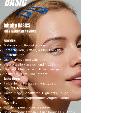
BASIC
Inhalte BASICS
HAIR & MAKEUP ART / 3 MONATE
Hairstyling
Material- und Produktkunde
Föntechniken, Glätten, Wellen, Locken,
Flechtfrisuren
GlamourWave und Varianten
Wasserwelle klassisch und modern
Hochsteckfrisuren und Abwandlungen
Frisuren für Film- und Fotoset
Basics Makeup
Farbenlehre, Farbtypen, Hauttypen,
Gesichtsformen
Camouflage, Schattieren, Highlights, Rouge
Augenbrauen, Augenformen, Augenmakeup-
Techniken
Kunstwimpern und Accessoires
Stilrichtungen: African & Asian Beauties, 20er bis