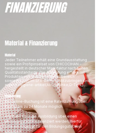
FINANZIERUNG
Material & Finanzierung
Material
Jeder Teilnehmer erhält eine Grundausstattung
sowie ein Profipinselset von CHICOCIHAN –
hergestellt in deutscher Manufaktur nach hohen
Qualitätsstandards. Die Ausbildung erfolgt mit
Produkten von M.A.C im Makeupbereich
sowie
Kryolan
im SFX-Bereich. Mitzubringen sind
eigene Hygiene-artikel(Abschminke,Q-Tips,).
Finanzierung
Bei Online-Buchung ist eine Ratenzahlung über
PayPal bis zu 24 Monate möglich.
Alternativ kann die Ausbildung über einen
Bildungsgutschein finanziert werden, hierfür
bitte ein Angebot für den Bildungsgutschein
anfordern