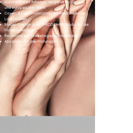
Künstlerisches Arbeiten, Vergleich asiatischer
und europäischer Markt
Cover- & Fashionshootings mit verschiedenen
Lichtsettings
Model-Shootings im CHICOCIHAN Studio für die
Portfolio-Mappe
Rechtliche und marketingrelevante Inhalte
Abschluss mit drei Prüfungen